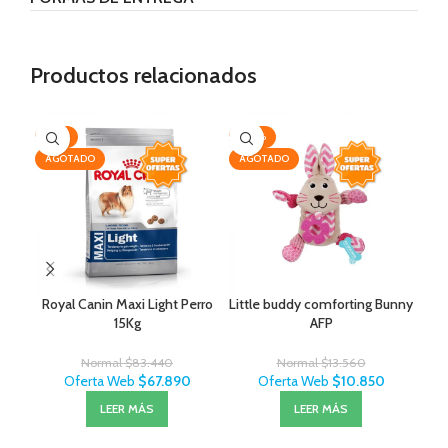
Productos relacionados
-19%
-20%
-2
AGOTADO
AGOTADO
Royal Canin Maxi Light Perro
Little buddy comforting Bunny
Cep
15Kg
AFP
Normal
$
83.440
Normal
$
13.560
Oferta Web
$
67.890
Oferta Web
$
10.850
LEER MÁS
LEER MÁS