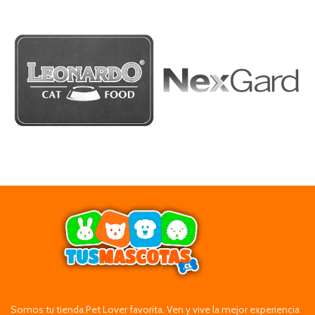
Somos tu tienda Pet Lover favorita. Ven y vive la mejor experiencia