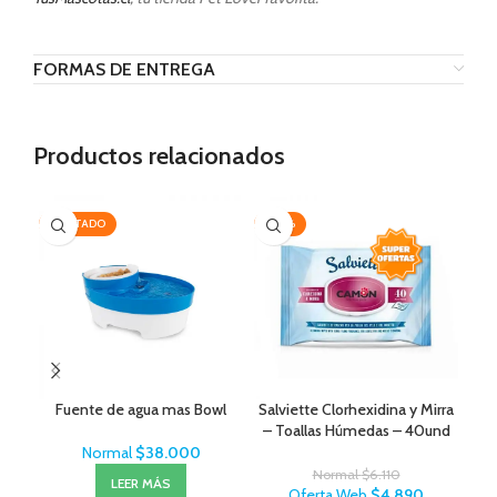
FORMAS DE ENTREGA
Productos relacionados
AGOTADO
-20%
-1
Fuente de agua mas Bowl
Salviette Clorhexidina y Mirra
Ov
– Toallas Húmedas – 40und
Normal
$
38.000
Normal
$
6.110
LEER MÁS
Oferta Web
$
4.890