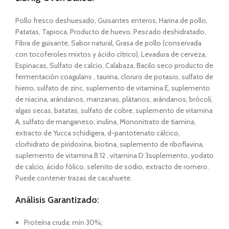
Pollo fresco deshuesado, Guisantes enteros, Harina de pollo,
Patatas, Tapioca, Producto de huevo, Pescado deshidratado,
Fibra de guisante, Sabor natural, Grasa de pollo (conservada
con tocoferoles mixtos y ácido cítrico), Levadura de cerveza,
Espinacas, Sulfato de calcio, Calabaza, Bacilo seco producto de
fermentación coagulans , taurina, cloruro de potasio, sulfato de
hierro, sulfato de zinc, suplemento de vitamina E, suplemento
de niacina, arándanos, manzanas, plátanos, arándanos, brócoli,
algas secas, batatas, sulfato de cobre, suplemento de vitamina
A, sulfato de manganeso, inulina, Mononitrato de tiamina,
extracto de Yucca schidigera, d-pantotenato cálcico,
clorhidrato de piridoxina, biotina, suplemento de riboflavina,
suplemento de vitamina B 12 , vitamina D 3suplemento, yodato
de calcio, ácido fólico, selenito de sodio, extracto de romero.
Puede contener trazas de cacahuete.
Análisis Garantizado:
Proteína cruda: mín 30%;