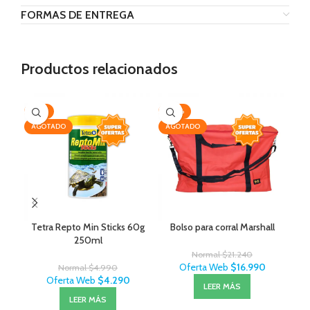
FORMAS DE ENTREGA
Productos relacionados
-14%
-20%
-2
AGOTADO
AGOTADO
AG
Tetra Repto Min Sticks 60g
Bolso para corral Marshall
Con
250ml
Normal
$
21.240
Oferta Web
$
16.990
Normal
$
4.990
Oferta Web
$
4.290
LEER MÁS
LEER MÁS