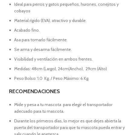
Ideal para perros y gatos pequeños, hurones, conejitos y
cobayos
Material rígido (EVA), atractivo y durable.
Acabado fino.
Asa para tomarlo fácilmente.
Se arma y desarma fácilmente.
Visibilidad y ventilación en ambos frentes.
Medidas:
48cm
(Largo),
24cm
(Ancho),
29cm
(Alto)
Peso Bolso: 1,0 Kg. / Peso Máximo: 6 Kg.
RECOMENDACIONES
Mide y pesa a tu mascota para elegir el transportador
adecuado para tu mascota.
Durante los primeros días, lo mejor es que dejes abierta la
puerta del transportador para que tu mascota pueda entrar y
salir cuando le apetezca.