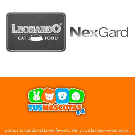
Somos tu tienda Pet Lover favorita. Ven y vive la mejor experiencia