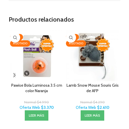
Productos relacionados
-32%
-39%
-2
AGOTADO
AGOTADO
Pawise Bola Luminosa 3.5 cm
Lamb Snow Mouse Souris Gris
Co
color Naranja
de AFP
Normal
$
4.990
Normal
$
4.290
Oferta Web
$
3.370
Oferta Web
$
2.610
LEER MÁS
LEER MÁS