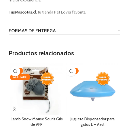
mejor experiencia.
TusMascotas.cl
, tu tienda Pet Lover favorita.
FORMAS DE ENTREGA
Productos relacionados
-39%
-54%
-2
AGOTADO
Lamb Snow Mouse Souris Gris
Juguete Dispensador para
Co
de AFP
gatos L – Azul