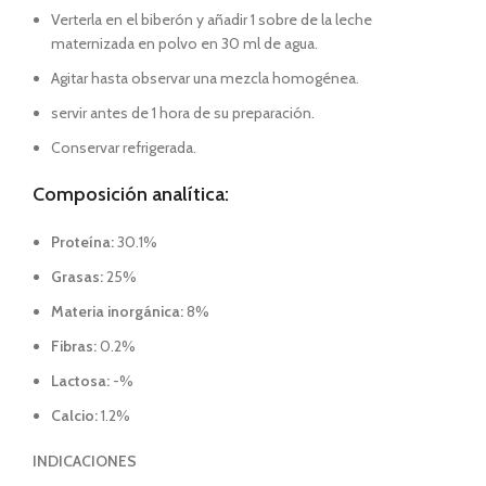
Verterla en el biberón y añadir 1 sobre de la leche
maternizada en polvo en 30 ml de agua.
Agitar hasta observar una mezcla homogénea.
servir antes de 1 hora de su preparación.
Conservar refrigerada.
Composición analítica:
Proteína:
30.1%
Grasas:
25%
Materia inorgánica:
8%
Fibras:
0.2%
Lactosa:
-%
Calcio:
1.2%
INDICACIONES