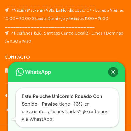
_______________________________
📍Vicuña Mackenna 9815, La Florida. Local 104 - Lunes a Viernes
10:00 – 20:00 Sábado, Domingo y Feriados 11:00 – 19:00
_______________________________
📍Huérfanos 1526 , Santiago Centro. Local 2 - Lunes a Domingo
de 11:30 a 19:30
CONTACTO
WhatsApp: +569 7564 4676
REDES SOCIALES
Este
Peluche Unicornio Rosado Con
Sonido - Pawise
tiene
-13%
en
descuento. ¿Tienes dudas? ¡Escríbenos
vía WhastApp!
TusMascotas.cl