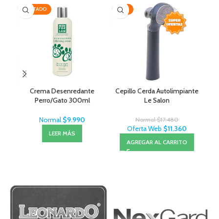
AGOTADO
-35%
-1
Crema Desenredante
Cepillo Cerda Autolimpiante
Ov
Perro/Gato 300ml
Le Salon
MenForSan
Normal
$
9.990
Normal
$
17.480
Oferta Web
$
11.360
LEER MÁS
AGREGAR AL CARRITO