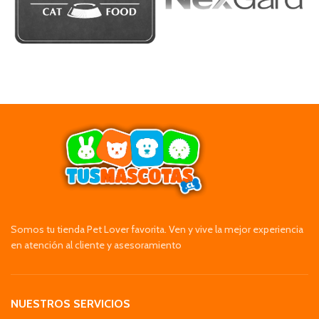
Somos tu tienda Pet Lover favorita. Ven y vive la mejor experiencia
en atención al cliente y asesoramiento
NUESTROS SERVICIOS