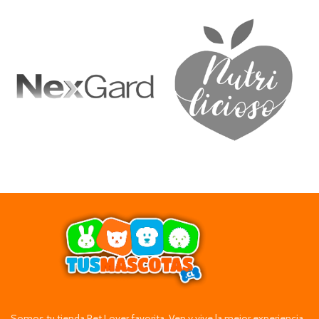
Somos tu tienda Pet Lover favorita. Ven y vive la mejor experiencia