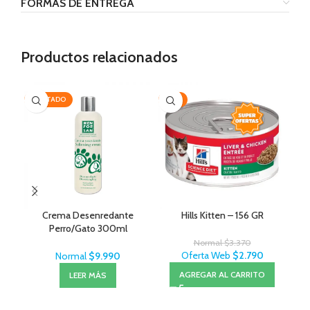
FORMAS DE ENTREGA
Productos relacionados
AGOTADO
-17%
-2
Crema Desenredante
Hills Kitten – 156 GR
Perro/Gato 300ml
MenForSan
Normal
$
3.370
Oferta Web
$
2.790
Normal
$
9.990
AGREGAR AL CARRITO
LEER MÁS