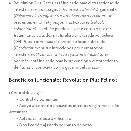
Revolution Plus Gatos está indicado para el tratamiento de
infestaciones por pulgas (
Ctenocephalides felis
), garrapatas
(
Rhipicephalus sanguineus
y
Amblyomma maculatum
, no
presentes en Chile) y piojos masticadores (
Felicola
subrostratus
). También puede utilizarse como parte del
tratamiento de la dermatitis alérgica causada por pulgas
(DAPP), así como para el control de ácaros del oído
(
Otodectes cynotis
) e infecciones por nematodos
intestinales (
Toxocara cati
y
Ancylostoma tubaeforme
).
Además, está indicado para la prevención y el tratamiento
de filariasis, conocida como gusano del corazón.
Beneficios funcionales Revolution Plus Felino :
▪ Control de pulgas
▪ Control de garrapatas
▪ Apoyo al control de parásitos internos según indicación
veterinaria
▪ Aplicación tópica de fácil uso
▪ Dosificación ajustada por rango de peso