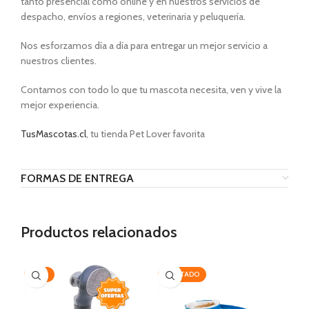
tanto presencial como online y en nuestros servicios de
despacho, envíos a regiones, veterinaria y peluquería.
Nos esforzamos día a día para entregar un mejor servicio a
nuestros clientes.
Contamos con todo lo que tu mascota necesita, ven y vive la
mejor experiencia.
TusMascotas.cl
, tu tienda Pet Lover favorita
FORMAS DE ENTREGA
Productos relacionados
-35%
AGOTADO
-1