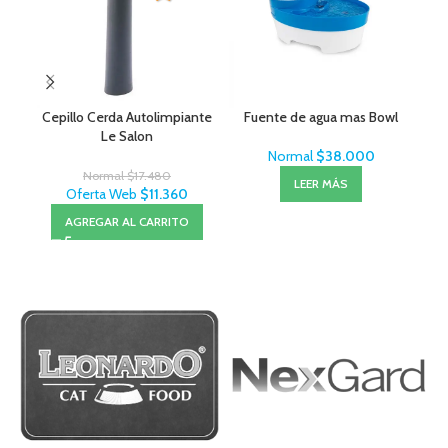
Cepillo Cerda Autolimpiante
Fuente de agua mas Bowl
Ov
Le Salon
Normal
$
38.000
Normal
$
17.480
LEER MÁS
Oferta Web
$
11.360
AGREGAR AL CARRITO