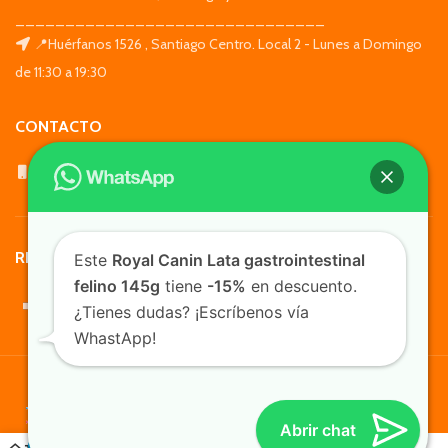
_______________________________
📍Huérfanos 1526 , Santiago Centro. Local 2 - Lunes a Domingo
de 11:30 a 19:30
CONTACTO
WhatsApp: +569 7564 4676
REDES SOCIALES
Este
Royal Canin Lata gastrointestinal
felino 145g
tiene
-15%
en descuento.
¿Tienes dudas? ¡Escríbenos vía
WhastApp!
TusMascotas.cl
Abrir chat
0