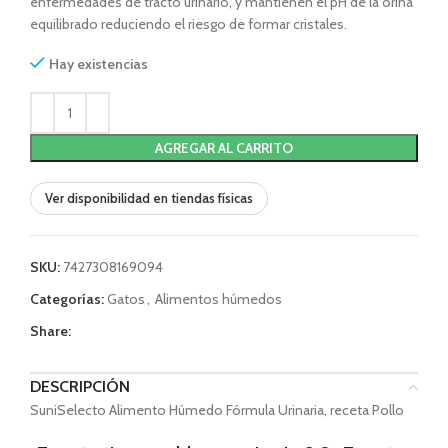
enfermedades de tracto urinario, y mantienen el pH de la orina
equilibrado reduciendo el riesgo de formar cristales.
Hay existencias
AGREGAR AL CARRITO
Ver disponibilidad en tiendas físicas
SKU:
7427308169094
Categorías:
Gatos
,
Alimentos húmedos
Share:
DESCRIPCIÓN
SuniSelecto Alimento Húmedo Fórmula Urinaria, receta Pollo