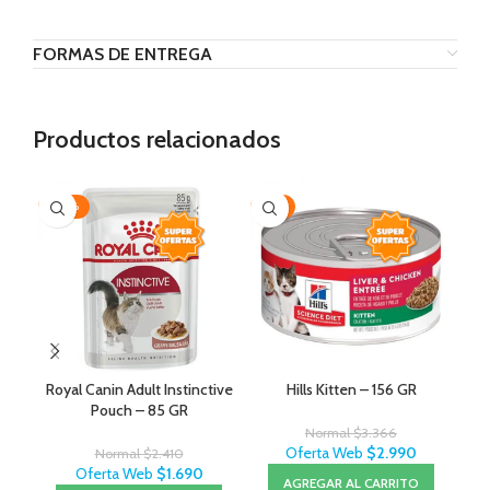
FORMAS DE ENTREGA
Productos relacionados
-30%
-11%
-1
Royal Canin Adult Instinctive
Hills Kitten – 156 GR
Pouch – 85 GR
Normal
$
3.366
Oferta Web
$
2.990
Normal
$
2.410
Oferta Web
$
1.690
AGREGAR AL CARRITO