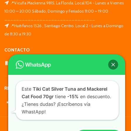
📍Vicuña Mackenna 9815, La Florida. Local 104 - Lunes a Viernes
10:00 – 20:00 Sábado, Domingo y Feriados 11:00 – 19:00
_______________________________
📍Huérfanos 1526 , Santiago Centro. Local 2 - Lunes a Domingo
de 11:30 a 19:30
CONTACTO
WhatsApp: +569 7564 4676
REDES SOCIALES
Este
Tiki Cat Silver Tuna and Mackerel
Cat Food 70gr
tiene
-15%
en descuento.
¿Tienes dudas? ¡Escríbenos vía
WhastApp!
TusMascotas.cl