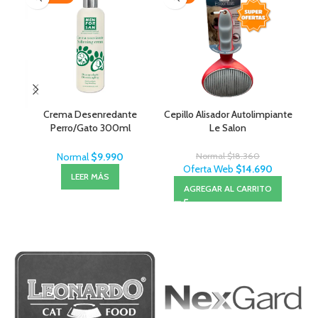
Crema Desenredante
Cepillo Alisador Autolimpiante
O
Perro/Gato 300ml
Le Salon
MenForSan
Normal
$
9.990
Normal
$
18.360
Oferta Web
$
14.690
LEER MÁS
AGREGAR AL CARRITO