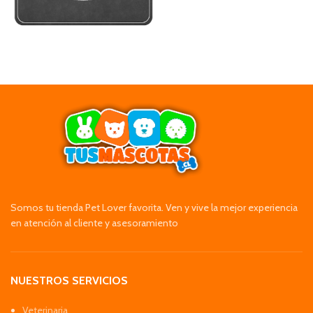
Somos tu tienda Pet Lover favorita. Ven y vive la mejor experiencia
en atención al cliente y asesoramiento
NUESTROS SERVICIOS
Veterinaria