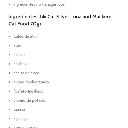
Ingredientes no transgénicos
Ingredientes
Tiki Cat Silver Tuna and Mackerel
Cat Food 70gr
Caldo de atún
atún
caballa
calabaza
aceite de coco
huevo deshidratado
fosfato tricálcico
cloruro de potasio
taurina
agar agar
goma xantana