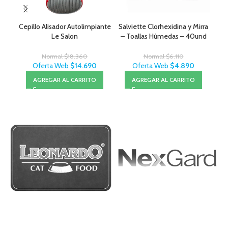
Cepillo Alisador Autolimpiante
Salviette Clorhexidina y Mirra
Roy
Le Salon
– Toallas Húmedas – 40und
Normal
$
18.360
Normal
$
6.110
Oferta Web
$
14.690
Oferta Web
$
4.890
AGREGAR AL CARRITO
AGREGAR AL CARRITO