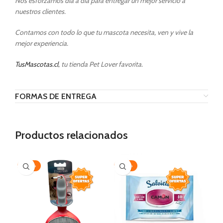
Nos esforzamos día a día para entregar un mejor servicio a
nuestros clientes.
Contamos con todo lo que tu mascota necesita, ven y vive la
mejor experiencia.
TusMascotas.cl
, tu tienda Pet Lover favorita.
FORMAS DE ENTREGA
Productos relacionados
-20%
-20%
-3