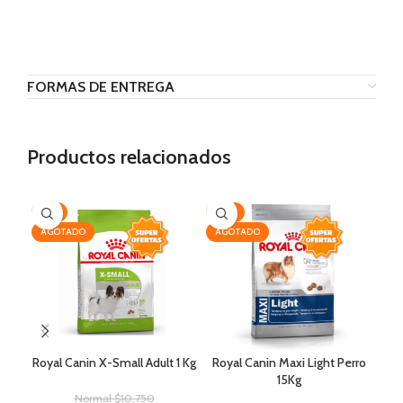
FORMAS DE ENTREGA
Productos relacionados
-7%
-19%
-3
AGOTADO
AGOTADO
Royal Canin X-Small Adult 1 Kg
Royal Canin Maxi Light Perro
15Kg
Normal
$
10.750