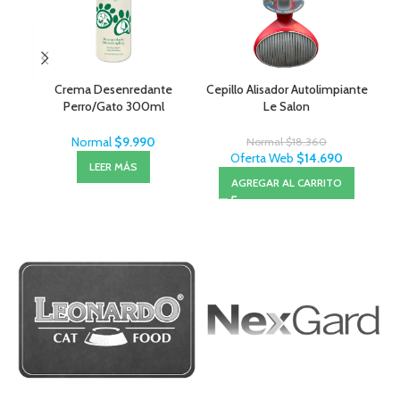
Crema Desenredante
Cepillo Alisador Autolimpiante
Sal
Perro/Gato 300ml
Le Salon
– 
MenForSan
Normal
$
9.990
Normal
$
18.360
Oferta Web
$
14.690
LEER MÁS
AGREGAR AL CARRITO