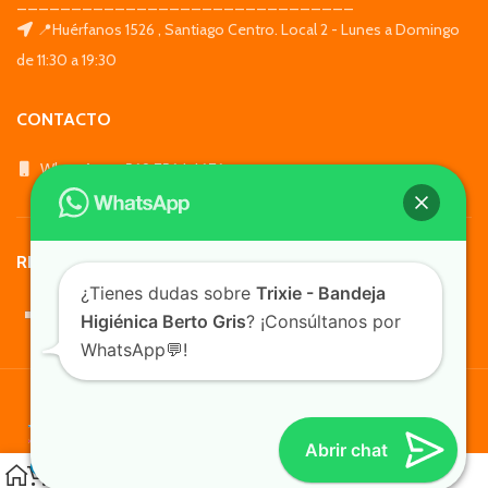
_______________________________
📍Huérfanos 1526 , Santiago Centro. Local 2 - Lunes a Domingo
de 11:30 a 19:30
CONTACTO
WhatsApp: +569 7564 4676
REDES SOCIALES
¿Tienes dudas sobre
Trixie - Bandeja
Higiénica Berto Gris
? ¡Consúltanos por
WhatsApp💬!
TusMascotas.cl
Abrir chat
0