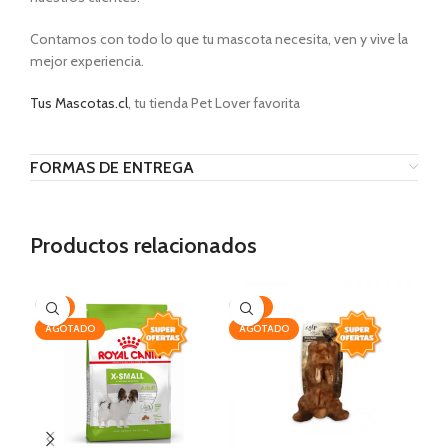
Contamos con todo lo que tu mascota necesita, ven y vive la
mejor experiencia.
Tus Mascotas.cl
, tu tienda Pet Lover favorita
FORMAS DE ENTREGA
Productos relacionados
-7%
-25%
-2
AGOTADO
AGOTADO