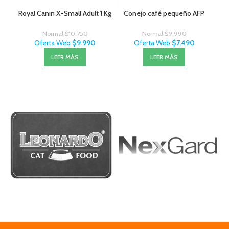
Royal Canin X-Small Adult 1 Kg
Conejo café pequeño AFP
Exi
Normal
$
10.750
Normal
$
9.990
Oferta Web
$
9.990
Oferta Web
$
7.490
LEER MÁS
LEER MÁS