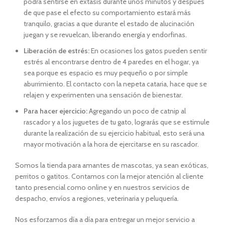
podrá sentirse en éxtasis durante unos minutos y después
de que pase el efecto su comportamiento estará más
tranquilo, gracias a que durante el estado de alucinación
juegan y se revuelcan, liberando energía y endorfinas.
Liberación de estrés:
En ocasiones los gatos pueden sentir
estrés al encontrarse dentro de 4 paredes en el hogar, ya
sea porque es espacio es muy pequeño o por simple
aburrimiento. El contacto con la nepeta cataria, hace que se
relajen y experimenten una sensación de bienestar.
Para hacer ejercicio:
Agregando un poco de catnip al
rascador y a los juguetes de tu gato, lograrás que se estimule
durante la realización de su ejercicio habitual, esto será una
mayor motivación a la hora de ejercitarse en su rascador.
Somos la tienda para amantes de mascotas, ya sean exóticas,
perritos o gatitos. Contamos con la mejor atención al cliente
tanto presencial como online y en nuestros servicios de
despacho, envíos a regiones, veterinaria y peluquería.
Nos esforzamos día a día para entregar un mejor servicio a