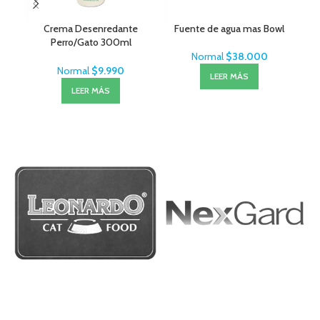
Crema Desenredante
Fuente de agua mas Bowl
Roy
Perro/Gato 300ml
MenForSan
Normal
$
38.000
Normal
$
9.990
LEER MÁS
LEER MÁS