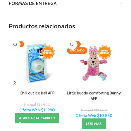
FORMAS DE ENTREGA
Productos relacionados
-20%
-20%
-3
AGOTADO
Chill out ice ball AFP
Little buddy comforting Bunny
Ce
AFP
Normal
$
14.990
Oferta Web
$
11.990
Normal
$
13.560
Oferta Web
$
10.850
AGREGAR AL CARRITO
LEER MÁS