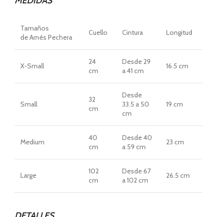
MEDIDAS
Tamaños
Cuello
Cintura
Longitud
de Arnés Pechera
24
Desde 29
X-Small
16.5 cm
cm
a 41 cm
Desde
32
Small
33.5 a 50
19 cm
cm
cm
40
Desde 40
Medium
23 cm
cm
a 59 cm
102
Desde 67
Large
26.5 cm
cm
a 102 cm
DETALLES