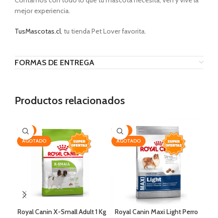
Contamos con todo lo que tu mascota necesita, ven y vive la
mejor experiencia.
TusMascotas.cl
, tu tienda Pet Lover favorita.
FORMAS DE ENTREGA
Productos relacionados
-7%
-19%
AG
AGOTADO
AGOTADO
Royal Canin X-Small Adult 1 Kg
Royal Canin Maxi Light Perro