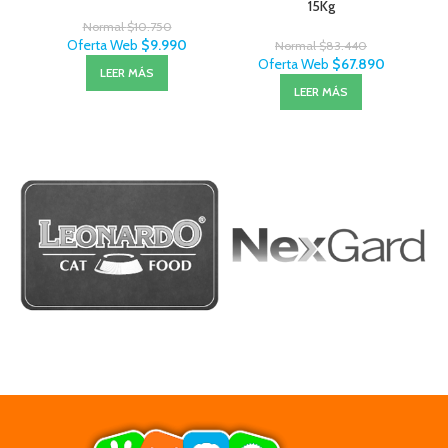
15Kg
Normal
$
10.750
Oferta Web
$
9.990
Normal
$
83.440
Oferta Web
$
67.890
LEER MÁS
LEER MÁS