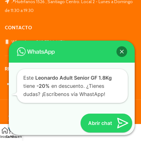
📍Huérfanos 1526 , Santiago Centro. Local 2 - Lunes a Domingo
de 11:30 a 19:30
CONTACTO
WhatsApp: +569 7564 4676
REDES SOCIALES
Este
Leonardo Adult Senior GF 1.8Kg
tiene
-20%
en descuento. ¿Tienes
dudas? ¡Escríbenos vía WhastApp!
TusMascotas.cl
Abrir chat
0
Inicio
Carrito
Mi cuenta