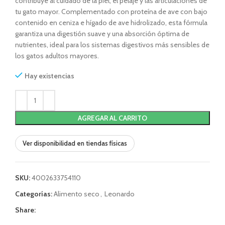
contribuye al cuidado de la piel, el pelaje y las articulaciones de
tu gato mayor. Complementado con proteína de ave con bajo
contenido en ceniza e hígado de ave hidrolizado, esta fórmula
garantiza una digestión suave y una absorción óptima de
nutrientes, ideal para los sistemas digestivos más sensibles de
los gatos adultos mayores.
Hay existencias
AGREGAR AL CARRITO
Ver disponibilidad en tiendas físicas
SKU:
4002633754110
Categorías:
Alimento seco
,
Leonardo
Share: