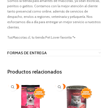
Somos la tienda para amantes de mascotas, ya sean exóticas,
perritos o gatitos. Contamos con la mejor atención al cliente
tanto presencial como online, además de servicios de
despacho, envíos a regiones, veterinaria y peluquería. Nos
esforzamos día a día para entregar un mejor servicio a nuestros
clientes.
TusMascotas.cl, tu tienda Pet Lover favorita 🐾
FORMAS DE ENTREGA
Productos relacionados
-22%
-16%
-1