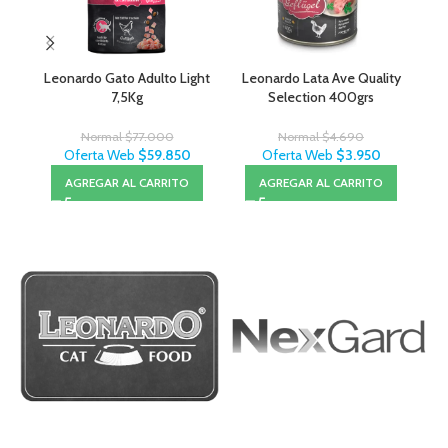
Leonardo Gato Adulto Light
Leonardo Lata Ave Quality
Leo
7,5Kg
Selection 400grs
Normal
$
77.000
Normal
$
4.690
Oferta Web
$
59.850
Oferta Web
$
3.950
AGREGAR AL CARRITO
AGREGAR AL CARRITO