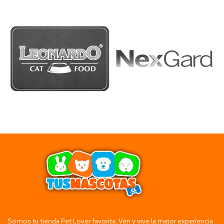
Somos tu tienda Pet Lover favorita. Ven y vive la mejor experiencia