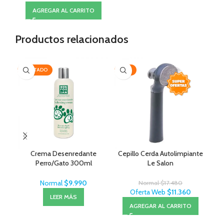
AGREGAR AL CARRITO
Productos relacionados
AGOTADO
-35%
-2
Crema Desenredante
Cepillo Cerda Autolimpiante
Cep
Perro/Gato 300ml
Le Salon
MenForSan
Normal
$
9.990
Normal
$
17.480
Oferta Web
$
11.360
LEER MÁS
AGREGAR AL CARRITO