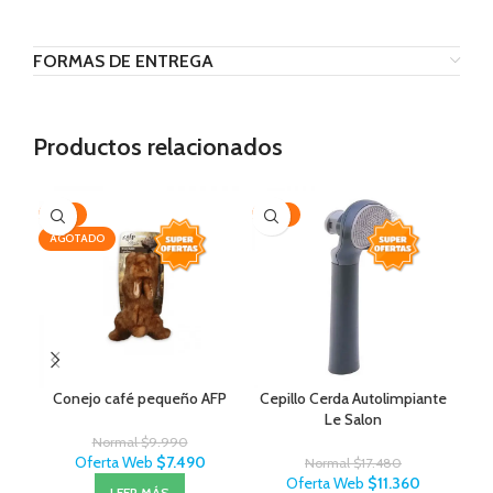
FORMAS DE ENTREGA
Productos relacionados
-25%
-35%
AG
AGOTADO
Conejo café pequeño AFP
Cepillo Cerda Autolimpiante
J
Le Salon
Normal
$
9.990
Oferta Web
$
7.490
Normal
$
17.480
Oferta Web
$
11.360
LEER MÁS