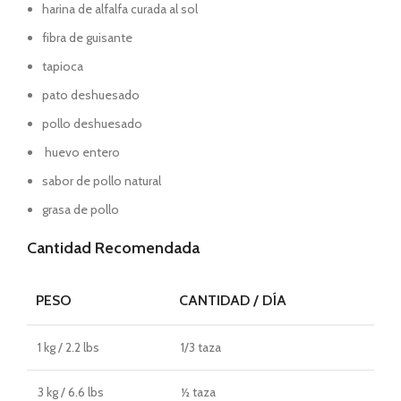
harina de alfalfa curada al sol
fibra de guisante
tapioca
pato deshuesado
pollo deshuesado
huevo entero
sabor de pollo natural
grasa de pollo
Cantidad Recomendada
PESO
CANTIDAD / DÍA
1 kg / 2.2 lbs
1/3 taza
3 kg / 6.6 lbs
½ taza