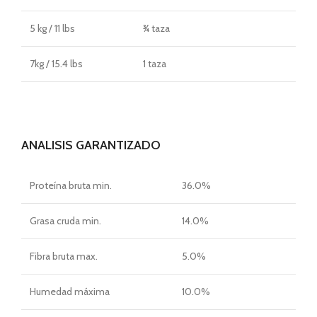
5 kg / 11 lbs
¾ taza
7kg / 15.4 lbs
1 taza
ANALISIS GARANTIZADO
Proteína bruta min.
36.0%
Grasa cruda min.
14.0%
Fibra bruta max.
5.0%
Humedad máxima
10.0%