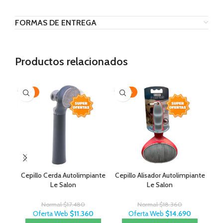
FORMAS DE ENTREGA
Productos relacionados
-35%
-20%
-3
Cepillo Cerda Autolimpiante
Cepillo Alisador Autolimpiante
Le Salon
Le Salon
Normal
$
17.480
Normal
$
18.360
Oferta Web
$
11.360
Oferta Web
$
14.690