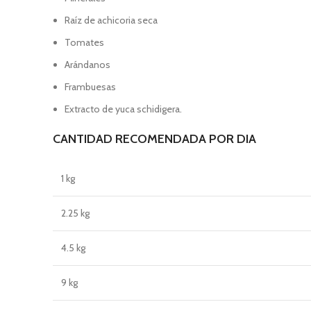
Raíz de achicoria seca
Tomates
Arándanos
Frambuesas
Extracto de yuca schidigera.
CANTIDAD RECOMENDADA POR DIA
1 kg
2.25 kg
4.5 kg
9 kg