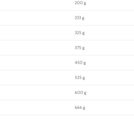
200 g
233 g
325 g
375 g
450 g
525 g
600 g
666 g