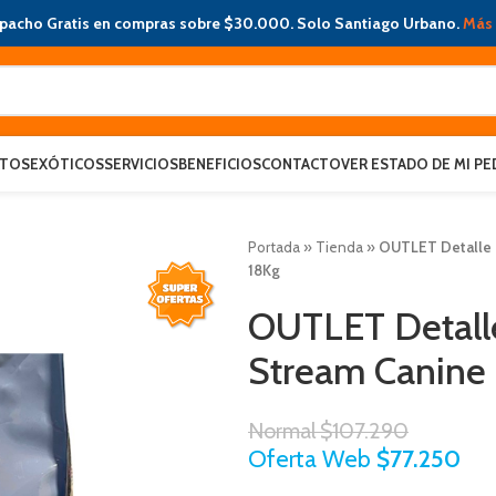
pacho Gratis en compras sobre $30.000. Solo Santiago Urbano.
Más 
ATOS
EXÓTICOS
SERVICIOS
BENEFICIOS
CONTACTO
VER ESTADO DE MI PE
Portada
»
Tienda
»
OUTLET Detalle e
18Kg
OUTLET Detalle
Stream Canine 
Normal
$
107.290
Oferta Web
$
77.250