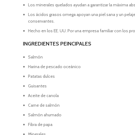
Los minerales quelados ayudan a garantizar la máxima abso
Los ácidos grasos omega apoyan una piel sana y un pelaje b
conservantes.
Hecho en los EE. UU. Por una empresa familiar con los p
INGREDIENTES PEINCIPALES
Salmón
Harina de pescado oceánico
Patatas dulces
Guisantes
Aceite de canola
Carne de salmón
Salmón ahumado
Fibra de papa
Minerales