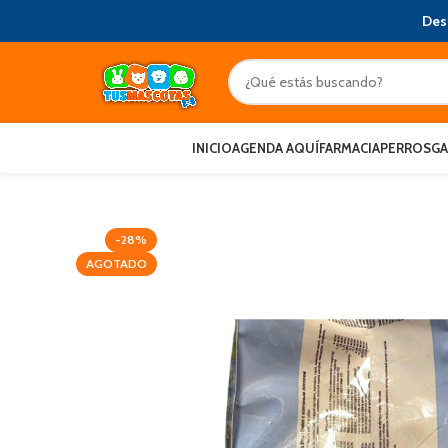
Des
INICIO
AGENDA AQUÍ
FARMACIA
PERROS
G
-28%
AGOTADO