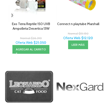
Exo Terra Reptile 150 UVB
Connect n playtube Marshall
Ampolleta Desertica 13W
Normal
$
15.150
Oferta Web
$
12.120
Normal
$
26.310
Oferta Web
$
21.050
LEER MÁS
AGREGAR AL CARRITO