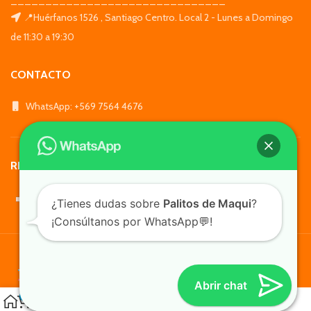
📍Huérfanos 1526 , Santiago Centro. Local 2 - Lunes a Domingo
de 11:30 a 19:30
CONTACTO
WhatsApp: +569 7564 4676
REDES SOCIALES
¿Tienes dudas sobre
Palitos de Maqui
?
¡Consúltanos por WhatsApp💬!
TusMascotas.cl
Abrir chat
0