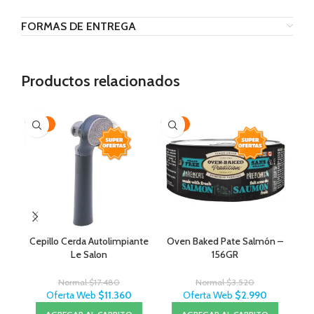
FORMAS DE ENTREGA
Productos relacionados
-35%
-15%
-3
Cepillo Cerda Autolimpiante
Oven Baked Pate Salmón –
Roy
Le Salon
156GR
Normal
$
17.480
Normal
$
3.520
Oferta Web
$
11.360
Oferta Web
$
2.990