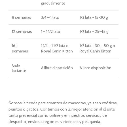
gradualmente
8 semanas
3/4 – 1 lata
1/2 lata + 15-30 g
12 semanas
1 – 1 1/2 lata
1/2 lata + 25-45 g
16 +
1 1/4 – 1 1/2 lata o
1/2 lata + 30 – 50 g o
semanas
Royal Canin Kitten
Royal Canin Kitten
Gata
A libre disposición
A libre disposición
lactante
Somos la tienda para amantes de mascotas, ya sean exóticas,
perritos o gatitos. Contamos con la mejor atención al cliente
tanto presencial como online y en nuestros servicios de
despacho, envíos a regiones, veterinaria y peluquería.