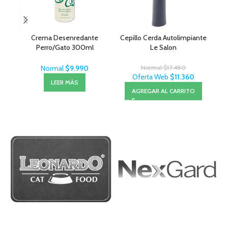
Crema Desenredante
Cepillo Cerda Autolimpiante
Cep
Perro/Gato 300ml
Le Salon
MenForSan
Normal
$
9.990
Normal
$
17.480
Oferta Web
$
11.360
LEER MÁS
AGREGAR AL CARRITO