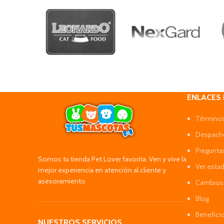
ENLACES
Términos
Despacho
Pregunta
Somos tu tienda Pet Lover favorita. Ven y vive la
Ver esta
mejor experiencia en atención al cliente y
asesoramiento
Cambios 
Blog
Benefici
NUESTROS SERVICIOS