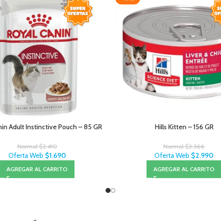
in Adult Instinctive Pouch – 85 GR
Hills Kitten – 156 GR
Normal
$
2.410
Normal
$
3.366
Oferta Web
$
1.690
Oferta Web
$
2.990
AGREGAR AL CARRITO
AGREGAR AL CARRITO