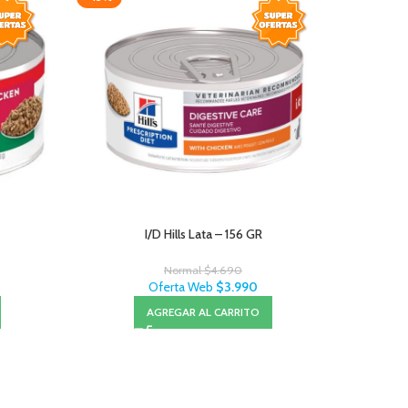
I/D Hills Lata – 156 GR
Pro Plan 
Normal
$
4.690
Oferta Web
$
3.990
AGREGAR AL CARRITO