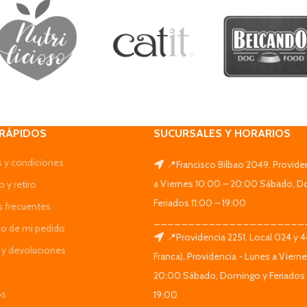
 RÁPIDOS
SUCURSALES Y HORARIOS
 y condiciones
📍Francisco Bilbao 2049, Provide
a Viernes 10:00 – 20:00 Sábado, D
 y retiro
Feriados 11:00 – 19:00
s frecuentes
______________________
do de mi pedido
📍Providencia 2251. Local 024 y 
y devoluciones
Franca), Providencia - Lunes a Viern
20:00 Sábado, Domingo y Feriados 
os
19:00