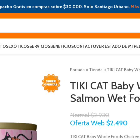
pacho Gratis en compras sobre $30.000. Solo Santiago Urbano.
Más 
ATOS
EXÓTICOS
SERVICIOS
BENEFICIOS
CONTACTO
VER ESTADO DE MI PE
Portada
»
Tienda
»
TIKI CAT Baby W
TIKI CAT Baby 
Salmon Wet Fo
Normal
$
2.930
Oferta Web
$
2.490
TIKI CAT Baby Whole Foods Chicken