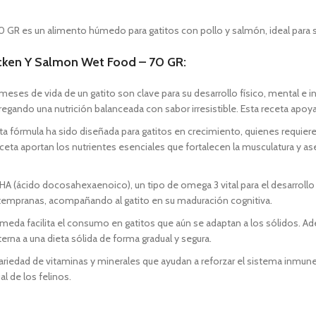
R es un alimento húmedo para gatitos con pollo y salmón, ideal para su
icken Y Salmon Wet Food – 70 GR:
 meses de vida de un gatito son clave para su desarrollo físico, mental e
egando una nutrición balanceada con sabor irresistible. Esta receta apoy
sta fórmula ha sido diseñada para gatitos en crecimiento, quienes requiere
eceta aportan los nutrientes esenciales que fortalecen la musculatura y a
 DHA (ácido docosahexaenoico), un tipo de omega 3 vital para el desarrollo
s tempranas, acompañando al gatito en su maduración cognitiva.
húmeda facilita el consumo en gatitos que aún se adaptan a los sólidos. Ade
erna a una dieta sólida de forma gradual y segura.
ariedad de vitaminas y minerales que ayudan a reforzar el sistema inmune
al de los felinos.