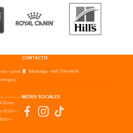
CONTACTO
ncia - Lunes
WhatsApp: +569 7564 4676
omingo y
_________
REDES SOCIALES
44 (Zona
es 10:00 –
11:00 –