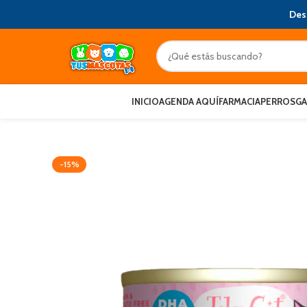
Des
INICIO
AGENDA AQUÍ
FARMACIA
PERROS
G
-15%