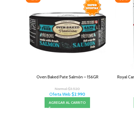
Oven Baked Pate Salmón – 156GR
Royal Can
Normal
$
3.520
Oferta Web
$
2.990
AGREGAR AL CARRITO