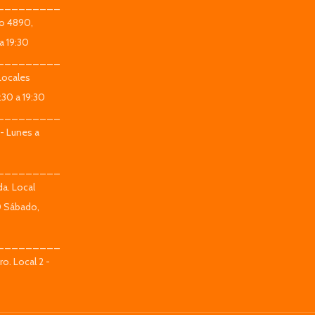
_________
co 4890,
a 19:30
_________
Locales
:30 a 19:30
_________
 - Lunes a
_________
da. Local
0 Sábado,
_________
o. Local 2 -