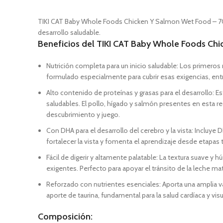
TIKI CAT Baby Whole Foods Chicken Y Salmon Wet Food – 70 G
desarrollo saludable.
Beneficios del TIKI CAT Baby Whole Foods Ch
Nutrición completa para un inicio saludable: Los primeros
formulado especialmente para cubrir esas exigencias, entr
Alto contenido de proteínas y grasas para el desarrollo: E
saludables. El pollo, hígado y salmón presentes en esta r
descubrimiento y juego.
Con DHA para el desarrollo del cerebro y la vista: Incluye
fortalecer la vista y fomenta el aprendizaje desde etapa
Fácil de digerir y altamente palatable: La textura suave y 
exigentes. Perfecto para apoyar el tránsito de la leche mat
Reforzado con nutrientes esenciales: Aporta una amplia v
aporte de taurina, fundamental para la salud cardíaca y visu
Composición: