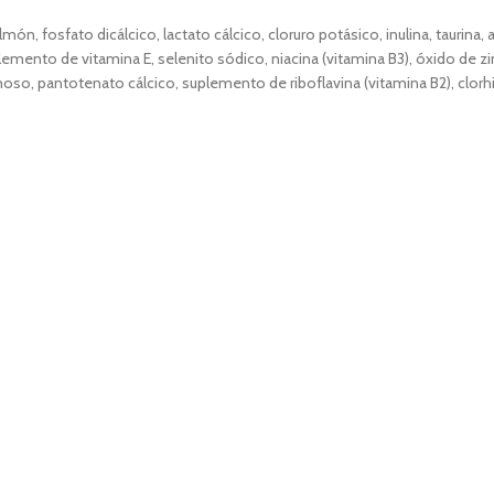
almón, fosfato dicálcico, lactato cálcico, cloruro potásico, inulina, taurina
plemento de vitamina E, selenito sódico, niacina (vitamina B3), óxido de 
o, pantotenato cálcico, suplemento de riboflavina (vitamina B2), clorhid