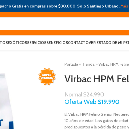
pacho Gratis en compras sobre $30.000. Solo Santiago Urbano.
Más 
ATOS
EXÓTICOS
SERVICIOS
BENEFICIOS
CONTACTO
VER ESTADO DE MI PE
Portada
»
Tienda
»
Virbac HPM Felin
Virbac HPM Fel
Normal
$
24.990
Oferta Web
$
19.990
El Virbac HPM Felino Senior Neutered 
10 años de edad. Los gatos de edad 
predispuestos a la pérdida de peso