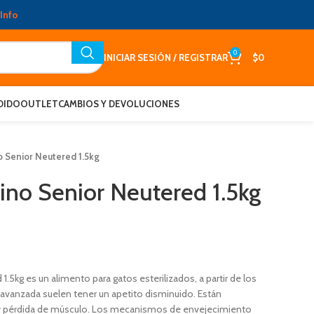
Info
0
INICIAR SESIÓN / REGISTRAR
$
0
DIDO
OUTLET
CAMBIOS Y DEVOLUCIONES
o Senior Neutered 1.5kg
ino Senior Neutered 1.5kg
1.5kg es un alimento para gatos esterilizados, a partir de los
avanzada suelen tener un apetito disminuido. Están
 y pérdida de músculo. Los mecanismos de envejecimiento