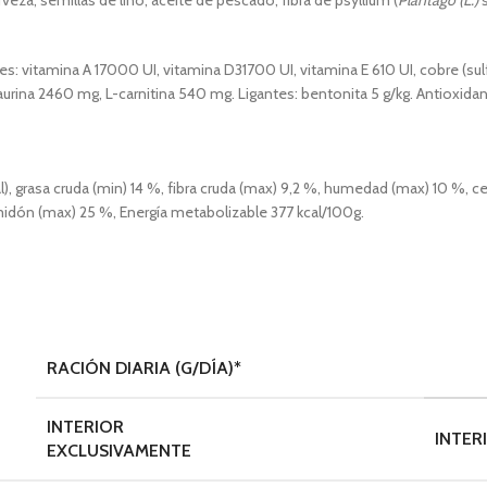
veza, semillas de lino, aceite de pescado, fibra de psyllium (
Plantago (L.)
s: vitamina A 17000 UI, vitamina D31700 UI, vitamina E 610 UI, cobre (sulf
rina 2460 mg, L-carnitina 540 mg. Ligantes: bentonita 5 g/kg. Antioxida
), grasa cruda (min) 14 %, fibra cruda (max) 9,2 %, humedad (max) 10 %, ce
lmidón (max) 25 %, Energía metabolizable 377 kcal/100g.
RACIÓN DIARIA (G/DÍA)*
INTERIOR
INTER
EXCLUSIVAMENTE