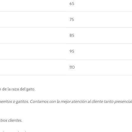
65
75
85
95
110
de la raza del gato.
rritos o gatitos. Contamos con la mejor atención al cliente tanto presencia
ros clientes.