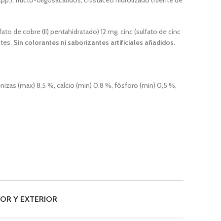
spp.), fructo-oligosacáridos, crustáceo hidrolizado (fuente de
ato de cobre (II) pentahidratado) 12 mg, cinc (sulfato de cinc
ntes.
Sin colorantes ni saborizantes artificiales añadidos.
nizas (max) 8,5 %, calcio (min) 0,8 %, fósforo (min) 0,5 %,
IOR Y EXTERIOR