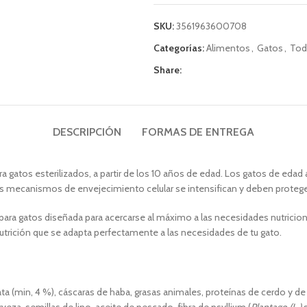
SKU:
3561963600708
Categorías:
Alimentos
,
Gatos
,
Tod
Share:
DESCRIPCIÓN
FORMAS DE ENTREGA
ra gatos esterilizados, a partir de los 10 años de edad. Los gatos de eda
s mecanismos de envejecimiento celular se intensifican y deben proteger
 gatos diseñada para acercarse al máximo a las necesidades nutricional
 nutrición que se adapta perfectamente a las necesidades de tu gato.
a (min, 4 %), cáscaras de haba, grasas animales, proteínas de cerdo y de 