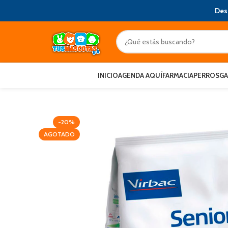
Des
INICIO
AGENDA AQUÍ
FARMACIA
PERROS
G
-20%
AGOTADO