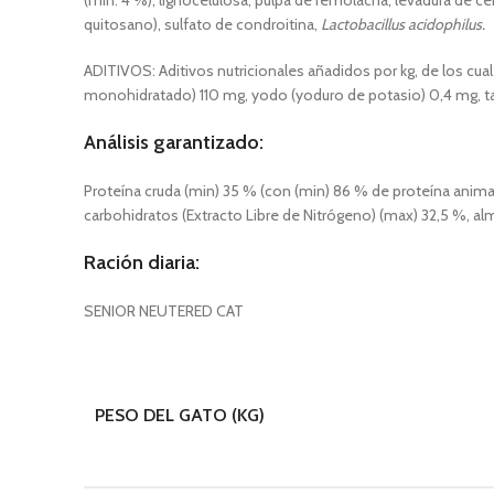
(min. 4 %), lignocelulosa, pulpa de remolacha, levadura de cer
quitosano), sulfato de condroitina,
Lactobacillus acidophilus.
ADITIVOS: Aditivos nutricionales añadidos por kg, de los cuale
monohidratado) 110 mg, yodo (yoduro de potasio) 0,4 mg, tau
Análisis
garantizado:
Proteína cruda (min) 35 % (con (min) 86 % de proteína animal
carbohidratos (Extracto Libre de Nitrógeno) (max) 32,5 %, a
Ración diaria:
SENIOR NEUTERED CAT
PESO DEL GATO (KG)