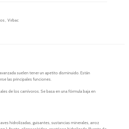
os
,
Virbac
d avanzada suelen tener un apetito disminuido. Están
se las principales funciones.
es de los carnívoros. Se basa en una fórmula baja en
aves hidrolizadas, guisantes, sustancias minerales, arroz