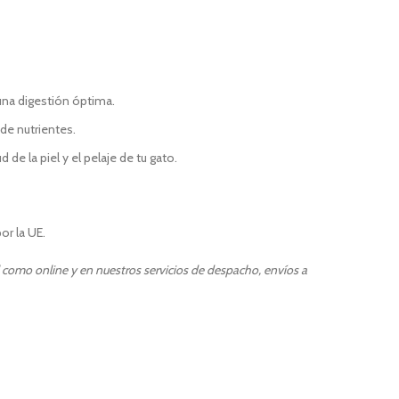
 una digestión óptima.
de nutrientes.
 la piel y el pelaje de tu gato.
or la UE.
l como online y en nuestros servicios de despacho, envíos a