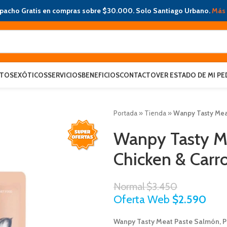
pacho Gratis en compras sobre $30.000. Solo Santiago Urbano.
Más 
ATOS
EXÓTICOS
SERVICIOS
BENEFICIOS
CONTACTO
VER ESTADO DE MI PE
Portada
»
Tienda
»
Wanpy Tasty Meat
Wanpy Tasty Me
Chicken & Carr
Normal
$
3.450
Oferta Web
$
2.590
Wanpy Tasty Meat Paste Salmón, P