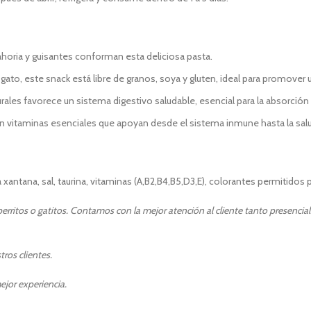
horia y guisantes conforman esta deliciosa pasta.
 gato, este snack está libre de granos, soya y gluten, ideal para promover
ales favorece un sistema digestivo saludable, esencial para la absorción 
itaminas esenciales que apoyan desde el sistema inmune hasta la salud de
ntana, sal, taurina, vitaminas (A,B2,B4,B5,D3,E), colorantes permitidos p
rritos o gatitos. Contamos con la mejor atención al cliente tanto presencia
ros clientes.
ejor experiencia.