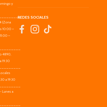
omingo y
_________
REDES SOCIALES
44 (Zona
es 10:00 –
11:00 –
_________
co 4890,
a 19:30
_________
Locales
:30 a 19:30
_________
 - Lunes a
_________