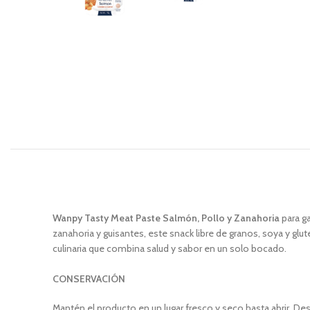
Wanpy Tasty Meat Paste Salmón, Pollo y Zanahoria
para g
zanahoria y guisantes, este snack libre de granos, soya y gl
culinaria que combina salud y sabor en un solo bocado.
CONSERVACIÓN
Mantén el producto en un lugar fresco y seco hasta abrir. Desp