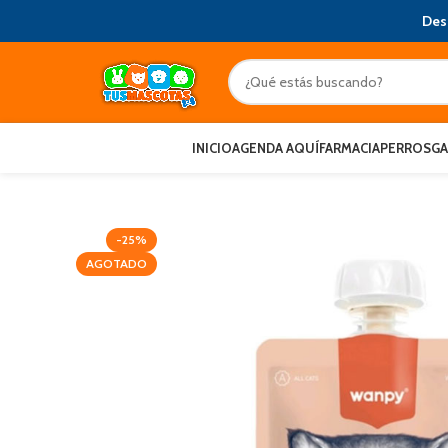
Des
INICIO
AGENDA AQUÍ
FARMACIA
PERROS
G
-25%
AGOTADO