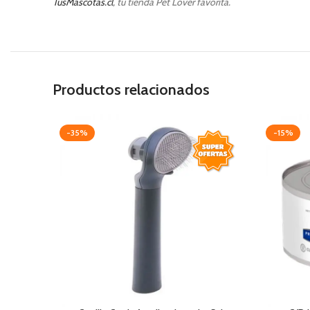
TusMascotas.cl
, tu tienda Pet Lover favorita.
Productos relacionados
-35%
-15%