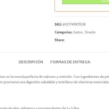
SKU:
6927749871538
Categorías:
Gatos
,
Snacks
Share:
DESCRIPCIÓN
FORMAS DE ENTREGA
atos es la mezcla perfecta de sabores y nutrición. Con ingredientes de p
uten promueve una digestión saludable y está lleno de vitaminas esenciales
ués de abrir, refrigera y consume dentro de 1 a 3 días.