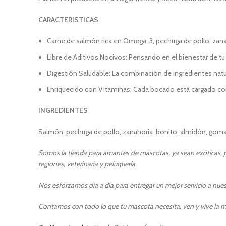
CARACTERISTICAS
Carne de salmón rica en Omega-3, pechuga de pollo, zana
​Libre de Aditivos Nocivos: Pensando en el bienestar de tu
Digestión Saludable: La combinación de ingredientes natur
Enriquecido con Vitaminas: Cada bocado está cargado con v
INGREDIENTES
Salmón, pechuga de pollo, zanahoria ,bonito, almidón, goma xa
Somos la tienda para amantes de mascotas, ya sean exóticas, pe
regiones, veterinaria y peluquería.
Nos esforzamos día a día para entregar un mejor servicio a nuest
Contamos con todo lo que tu mascota necesita, ven y vive la m