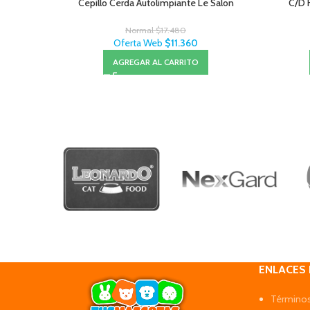
Cepillo Cerda Autolimpiante Le Salon
C/D H
Normal
$
17.480
Oferta Web
$
11.360
AGREGAR AL CARRITO
ENLACES
Términos