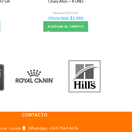
 80 GR
Churu Atún – 4 UND
Normal
$
2.990
Oferta Web
$
2.390
AGREGAR AL CARRITO
CONTACTO
ncia - Lunes
WhatsApp: +569 7564 4676