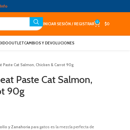
Info
0
INICIAR SESIÓN / REGISTRAR
$
0
DIDO
OUTLET
CAMBIOS Y DEVOLUCIONES
 Paste Cat Salmon, Chicken & Carrot 90g
at Paste Cat Salmon,
ot 90g
ollo y Zanahoria
para gatos es la mezcla perfecta de