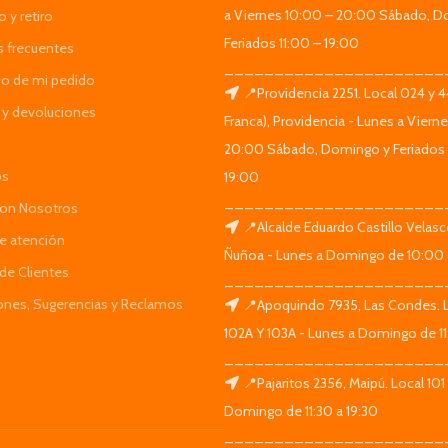
a Viernes 10:00 – 20:00 Sábado, D
 y retiro
Feriados 11:00 – 19:00
s frecuentes
______________________
do de mi pedido
📍Providencia 2251. Local 024 y 
y devoluciones
Franca), Providencia - Lunes a Viern
20:00 Sábado, Domingo y Feriados 
os
19:00
______________________
Con Nosotros
📍Alcalde Eduardo Castillo Velas
de atención
Ñuñoa - Lunes a Domingo de 10:00 
de Clientes
______________________
iones, Sugerencias y Reclamos
📍Apoquindo 7935, Las Condes. 
102A Y 103A - Lunes a Domingo de 11
______________________
📍Pajaritos 2356, Maipú. Local 101
Domingo de 11:30 a 19:30
______________________