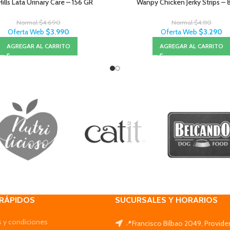
ills Lata Urinary Care – 156 GR
Wanpy Chicken Jerky Strips –
Normal
$
4.690
Normal
$
4.110
Oferta Web
$
3.990
Oferta Web
$
3.290
AGREGAR AL CARRITO
AGREGAR AL CARRITO
 RÁPIDOS
SUCURSALES Y HORARIOS
 y condiciones
📍Francisco Bilbao 2049, Provide