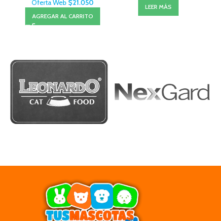
Oferta Web
$
21.050
LEER MÁS
AGREGAR AL CARRITO