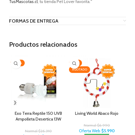
TusMascotas.cl
, tu tienda Pet Lover favorita.
”
FORMAS DE ENTREGA
Productos relacionados
-20%
-14%
-1
AGOTADO
AG
Exo Terra Reptile 150 UVB
Living World Abaco Rojo
A
Ampolleta Desertica 13W
Normal
$
6.990
Oferta Web
$
5.990
Normal
$
26.310