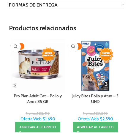
FORMAS DE ENTREGA
Productos relacionados
-30%
-20%
-1
Pro Plan Adult Cat – Pollo y
Juicy Bites Pollo y Atun – 3
Pro
Arroz 85 GR
UND
Normal
$
2.410
Normal
$
3.240
Oferta Web
$
1.690
Oferta Web
$
2.590
AGREGAR AL CARRITO
AGREGAR AL CARRITO