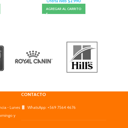
Oferta Web
$
2.990
AGREGAR AL CARRITO
CONTACTO
ncia - Lunes
WhatsApp: +569 7564 4676
omingo y