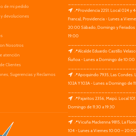
______________________
do de mi pedido
📍Providencia 2251. Local 024 y 
y devoluciones
Franca), Providencia - Lunes a Viern
20:00 Sábado, Domingo y Feriados 
os
19:00
______________________
Con Nosotros
📍Alcalde Eduardo Castillo Velas
de atención
Ñuñoa - Lunes a Domingo de 10:00 
de Clientes
______________________
iones, Sugerencias y Reclamos
📍Apoquindo 7935, Las Condes. 
102A Y 103A - Lunes a Domingo de 11
______________________
📍Pajaritos 2356, Maipú. Local 101
Domingo de 11:30 a 19:30
______________________
📍Vicuña Mackenna 9815, La Flori
104 - Lunes a Viernes 10:00 – 20:0