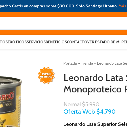
pacho Gratis en compras sobre $30.000. Solo Santiago Urbano.
Más 
ATOS
EXÓTICOS
SERVICIOS
BENEFICIOS
CONTACTO
VER ESTADO DE MI PE
Portada
»
Tienda
»
Leonardo Lata Su
Leonardo Lata 
Monoproteico P
Normal
$
5.990
Oferta Web
$
4.790
Leonardo Lata Superior Sel