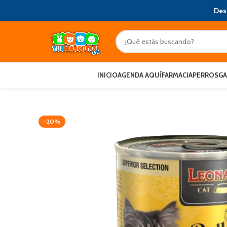
Des
INICIO
AGENDA AQUÍ
FARMACIA
PERROS
G
-20%