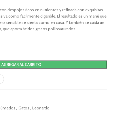
con despojos ricos en nutrientes y refinada con exquisitas
usiva como fácilmente digerible. El resultado es un menú que
te o sensible se sienta como en casa. Y también se cuida un
, que aporta ácidos grasos poliinsaturados.
AGREGAR AL CARRITO
 húmedos
,
Gatos
,
Leonardo