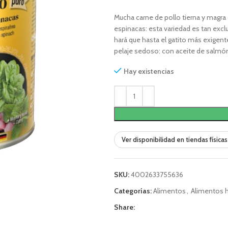
Mucha carne de pollo tierna y magra 
espinacas: esta variedad es tan excl
hará que hasta el gatito más exigen
pelaje sedoso: con aceite de salmón
Hay existencias
Ver disponibilidad en tiendas físicas
SKU:
4002633755636
Categorías:
Alimentos
,
Alimentos
Share: