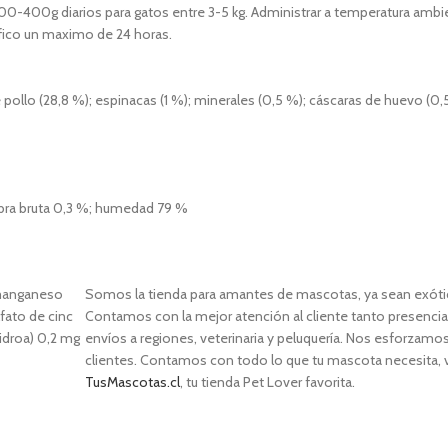
200-400g diarios para gatos entre 3-5 kg. Administrar a temperatura ambi
ífico un maximo de 24 horas.
 pollo (28,8 %); espinacas (1 %); minerales (0,5 %); cáscaras de huevo (0,
fibra bruta 0,3 %; humedad 79 %
 manganeso
Somos la tienda para amantes de mascotas, ya sean exótica
fato de cinc
Contamos con la mejor atención al cliente tanto presencia
droa) 0,2 mg
envíos a regiones, veterinaria y peluquería. Nos esforzamos 
clientes. Contamos con todo lo que tu mascota necesita, ve
TusMascotas.cl
, tu tienda Pet Lover favorita.