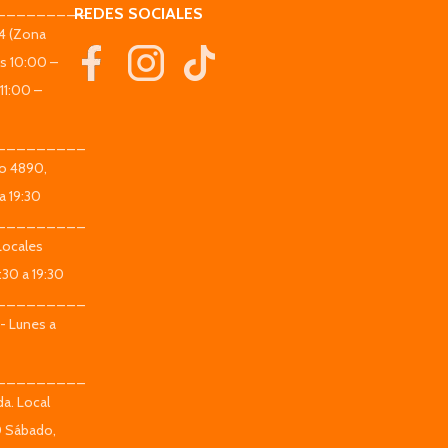
_________
REDES SOCIALES
44 (Zona
es 10:00 –
11:00 –
_________
co 4890,
a 19:30
_________
Locales
:30 a 19:30
_________
 - Lunes a
_________
da. Local
0 Sábado,