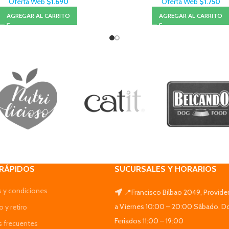
Oferta Web
$
1.690
Oferta Web
$
1.750
AGREGAR AL CARRITO
AGREGAR AL CARRITO
 RÁPIDOS
SUCURSALES Y HORARIOS
 y condiciones
📍Francisco Bilbao 2049, Provide
a Viernes 10:00 – 20:00 Sábado, D
 y retiro
Feriados 11:00 – 19:00
s frecuentes