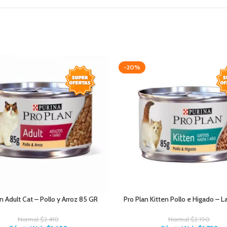
-20%
n Adult Cat – Pollo y Arroz 85 GR
Pro Plan Kitten Pollo e Higado – L
Normal
$
2.410
Normal
$
2.190