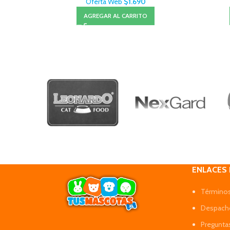
Oferta Web
$
1.690
AGREGAR AL CARRITO
ENLACES
Términos
Despacho
Pregunta