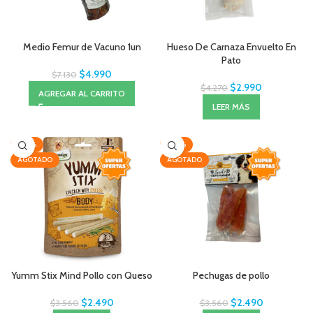
Medio Femur de Vacuno 1un
Hueso De Carnaza Envuelto En
Pato
$
4.990
$
7.130
$
2.990
$
4.270
AGREGAR AL CARRITO
LEER MÁS
-30%
-30%
AGOTADO
AGOTADO
Yumm Stix Mind Pollo con Queso
Pechugas de pollo
$
2.490
$
2.490
$
3.560
$
3.560