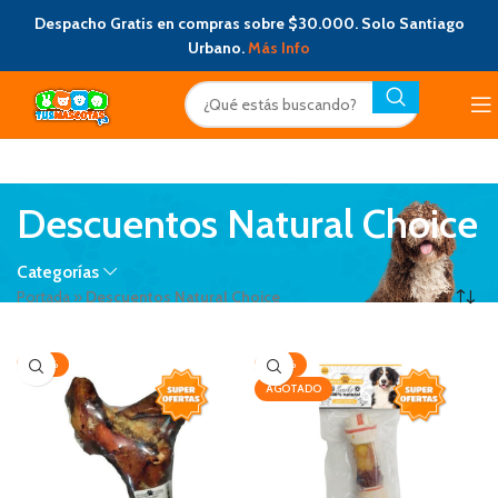
Despacho Gratis en compras sobre $30.000. Solo Santiago
Urbano.
Más Info
Descuentos Natural Choice
Categorías
Portada
»
Descuentos Natural Choice
-30%
-30%
AGOTADO