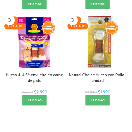
LEER MÁS
LEER MÁS
-30%
-30%
AGOTADO
AGOTADO
Hueso 4-4.5* envuelto en carne
Natural Choice Hueso con Pollo 1
de pato
unidad
$
2.990
$
1.990
$
4.270
$
2.840
LEER MÁS
LEER MÁS