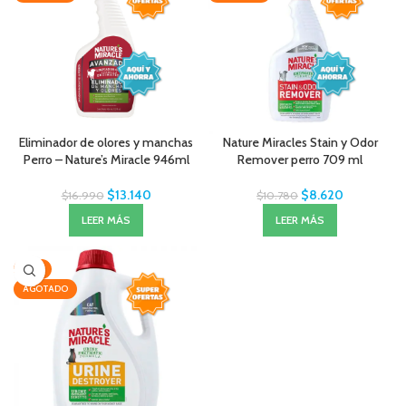
Eliminador de olores y manchas
Nature Miracles Stain y Odor
Perro – Nature’s Miracle 946ml
Remover perro 709 ml
$
13.140
$
8.620
$
16.990
$
10.780
LEER MÁS
LEER MÁS
-15%
AGOTADO