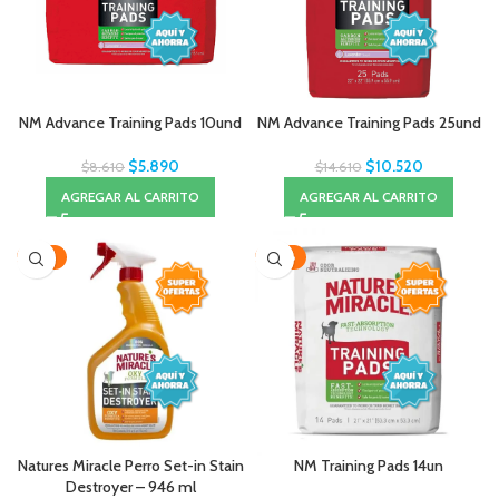
NM Advance Training Pads 10und
NM Advance Training Pads 25und
$
5.890
$
10.520
$
8.610
$
14.610
AGREGAR AL CARRITO
AGREGAR AL CARRITO
-22%
-28%
Natures Miracle Perro Set-in Stain
NM Training Pads 14un
Destroyer – 946 ml