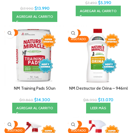
$
5.390
$
7.490
$
13.990
$
17.990
AGREGAR AL CARRITO
AGREGAR AL CARRITO
-28%
-31%
AGOTADO
NM Training Pads 50un
NM Destructor de Orina – 946ml
$
14.300
$
13.070
$
19.860
$
18.990
AGREGAR AL CARRITO
LEER MÁS
-23%
-20%
AGOTADO
AGOTADO